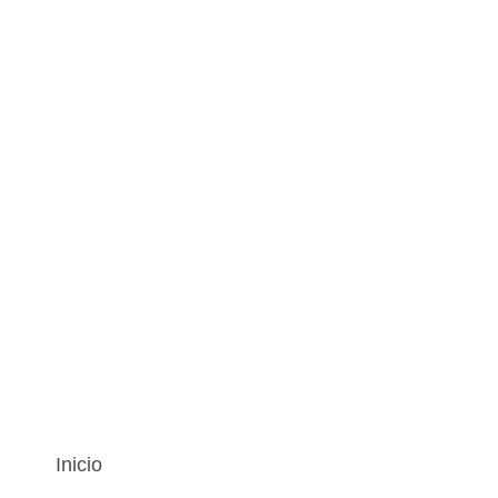
Inicio
¿Quiénes somos?