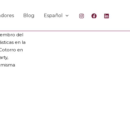
adores
Blog
Español
de la
Miembro del
sticas en la
 Cotorro en
rty,
a misma