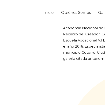
Ir
Yasmín Izag
al
Inicio
Quiénes Somos
Gal
La Habana Cuba, 1977.
contenido
Graduada del Instituto
Academia Nacional de B
Registro del Creador. Co
Escuela Vocacional V.I 
el año 2016. Especialist
municipio Cotorro, Ciu
galería citada anterior