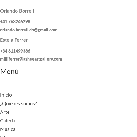
Orlando Borrell
+41 763246298
orlando.borrell.ch@gmail.com
Estela Ferrer
+34 611499386
milliferrer@asheeartgallery.com
Menú
Inicio
¿Quiénes somos?
Arte
Galería
Música