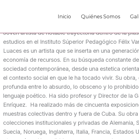
Ir
al
Inicio
Quiénes Somos
Gal
contenido
Reinier Luaces González
Joven artista de notable trayectoria dentro de la plás
estudios en el Instituto Súperior Pedagógico Félix Var
Luaces es un artista que se inserta en una generació
economía de recursos. En su búsqueda constante de
sociedad contemporánea, desde una estetica oriental, 
el contexto social en que le ha tocado vivir. Su obra
profunda entre lo absurdo, lo obsceno y lo prohibido
lenguaje poético. Ha sido profesor y Director de la G
Enríquez. Ha realizado más de cincuenta exposicion
muestras colectivas dentro y fuera de Cuba. Su obra
colecciones institucionales y privadas de Alemania, 
Suecia, Noruega, Inglaterra, Italia, Francia, Estados 