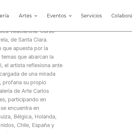
ería
Artes
Eventos
Servicios
Colabor
tica villaclareña. Cursó
ela, de Santa Clara.
n que apuesta por la
 temas que abarcan la
el artista reflexiona ante
, cargada de una mirada
, profana su propio
alería de Arte Carlos
es, participando en
 se encuentra en
Suiza, Bélgica, Holanda,
Unidos, Chile, España y