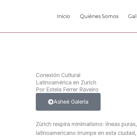
Ir
al
Inicio
Quiénes Somos
Gal
contenido
Conexión Cultural
Latinoamérica en Zurich
Por Estela Ferrer Raveiro
Asheé Galería
Zúrich respira minimalismo: líneas pura
latinoamericano irrumpe en esta ciudad, 