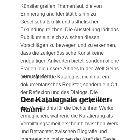
Künstler greifen Themen auf, die von
Erinnerung und Identität bis hin zu
Gesellschaftskritik und ästhetischer
Erkundung reichen. Die Ausstellung lädt das
Publikum ein, sich zwischen diesen
Vorschlägen zu bewegen und zu erkennen,
dass die zeitgenössische Kunst keine
endgültigen Antworten bietet, sondern offene
Fragen, die unsere Art des In-der-Welt-Seins
herausfordern.
Der begleitende Katalog ist nicht nur ein
dokumentarisches Register, sondern ein Ort
der Reflexion und des Dialogs. Die
Der Katalog als geteilter
Künstlerbiografien dienen als Spuren, die
Raum
das Verständnis für die Dichte ihrer Werke
ermöglichen, während die Kuratierung als
Vermittlungsarbeit erscheint: zwischen Werk
und Betrachter, zwischen Biografie und
Interpretation, zwischen der Kraft der Geste