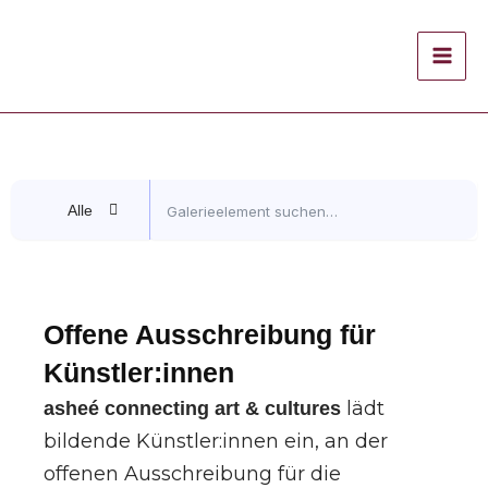
Zum
Inhalt
springen
Alle
Offene Ausschreibung für
Künstler:innen
lädt
asheé connecting art & cultures
bildende Künstler:innen ein, an der
offenen Ausschreibung für die